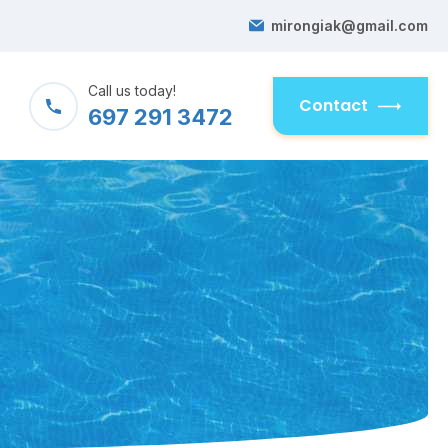
mirongiak@gmail.com
Call us today!
Contact
697 291 3472