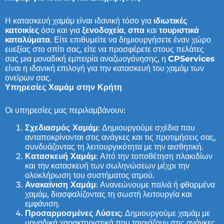
Η κατασκευή χαμάμ είναι ιδανική τόσο για
ιδιωτικές
κατοικίες
όσο και για
ξενοδοχεία
,
σπα
και
τουριστικά
καταλύματα
. Είτε επιθυμείτε να δημιουργήσετε έναν χώρο
ευεξίας στο σπίτι σας, είτε να προσφέρετε στους πελάτες
σας μια μοναδική εμπειρία αναζωογόνησης, η
CPServices
είναι η ιδανική επιλογή για την κατασκευή του χαμάμ των
ονείρων σας.
Υπηρεσίες Χαμάμ στην Κρήτη
Οι υπηρεσίες μας περιλαμβάνουν:
Σχεδιασμός Χαμάμ
: Δημιουργούμε σχέδια που
ανταποκρίνονται στις ανάγκες και τις προτιμήσεις σας,
συνδυάζοντας τη λειτουργικότητα με την αισθητική.
Κατασκευή Χαμάμ
: Από την τοποθέτηση πλακιδίων
και την κατασκευή των σωληνώσεων μέχρι την
ολοκλήρωση του συστήματος ατμού.
Ανακαίνιση Χαμάμ
: Ανανεώνουμε παλιά ή φθαρμένα
χαμάμ, διασφαλίζοντας τη σωστή λειτουργία και
εμφάνιση.
Προσαρμοσμένες Λύσεις
: Δημιουργούμε χαμάμ με
μοναδικά χαρακτηριστικά που ταιριάζουν στις ανάγκες